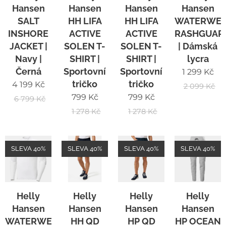
Hansen
Hansen
Hansen
Hansen
SALT
HH LIFA
HH LIFA
WATERWE
INSHORE
ACTIVE
ACTIVE
RASHGUAR
JACKET |
SOLEN T-
SOLEN T-
| Dámská
Navy |
SHIRT |
SHIRT |
lycra
Černá
Sportovní
Sportovní
1 299
Kč
tričko
tričko
4 199
Kč
2 099
Kč
799
Kč
799
Kč
6 799
Kč
1 278
Kč
1 278
Kč
SLEVA 40%
SLEVA 40%
SLEVA 40%
SLEVA 40%
Helly
Helly
Helly
Helly
Hansen
Hansen
Hansen
Hansen
WATERWEAR
HH QD
HP QD
HP OCEAN