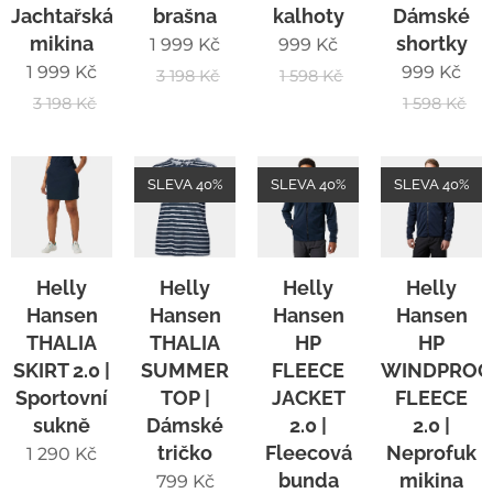
Jachtařská
brašna
kalhoty
Dámské
mikina
shortky
1 999
Kč
999
Kč
1 999
Kč
999
Kč
3 198
Kč
1 598
Kč
3 198
Kč
1 598
Kč
SLEVA 40%
SLEVA 40%
SLEVA 40%
Helly
Helly
Helly
Helly
Hansen
Hansen
Hansen
Hansen
THALIA
THALIA
HP
HP
SKIRT 2.0 |
SUMMER
FLEECE
WINDPROO
Sportovní
TOP |
JACKET
FLEECE
sukně
Dámské
2.0 |
2.0 |
tričko
Fleecová
Neprofuk
1 290
Kč
bunda
mikina
799
Kč