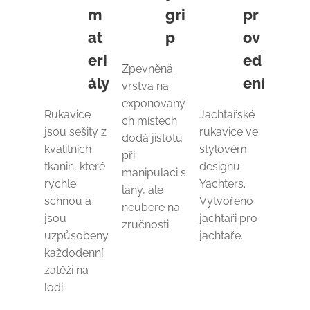
m
gri
pr
at
p
ov
eri
ed
Zpevněná
ály
ení
vrstva na
exponovaný
Rukavice
Jachtařské
ch místech
jsou sešity z
rukavice ve
dodá jistotu
kvalitních
stylovém
při
tkanin, které
designu
manipulaci s
rychle
Yachters.
lany, ale
schnou a
Vytvořeno
neubere na
jsou
jachtaři pro
zručnosti.
uzpůsobeny
jachtaře.
každodenní
zátěži na
lodi.