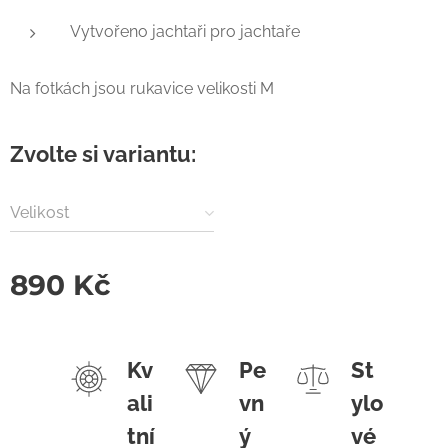
Vytvořeno jachtaři pro jachtaře
Na fotkách jsou rukavice velikosti M
Zvolte si variantu:
Velikost
890
Kč
Kv
Pe
St
ali
vn
ylo
tní
ý
vé