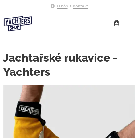
O nás
/
Kontakt
Jachtařské rukavice -
Yachters