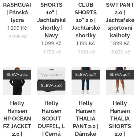
RASHGUARD
SHORTS
CLUB
SWT PANT
| Pánská
10" |
SHORTS
2.0 |
lycra
Jachtařské
10" 2.0 |
Jachtařské
shortky |
Jachtařské
sportovní
1 299
Kč
Navy
shortky
kalhoty
2 099
Kč
1 099
Kč
1 199
Kč
1 899
Kč
1 758
Kč
1 918
Kč
3 038
Kč
SLEVA 40%
Vyprodáno
SLEVA 40%
SLEVA 40%
SLEVA 40%
Helly
Helly
Helly
Helly
Hansen
Hansen
Hansen
Hansen
HP OCEAN
SCOUT
THALIA
THALIA
FZ JACKET
DUFFEL, L
PANT 2.0 |
SHORTS
2.0 |
| Černá
Dámské
2.0 |