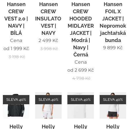
Hansen
Hansen
Hansen
Hansen
CREW
CREW
CREW
FOIL X
VEST 2.0 |
INSULATOR
HOODED
JACKET |
NAVY |
VEST |
MIDLAYER
Nepromoka
BÍLÁ
NAVY
JACKET |
jachtařská
Modrá |
bunda
Cena
2 499
Kč
Navy |
9 899
Kč
od
1 999
Kč
3 998
Kč
Černá
3 198
Kč
Cena
od
2 699
Kč
4 798
Kč
SLEVA 40%
SLEVA 40%
SLEVA 40%
SLEVA 40%
Helly
Helly
Helly
Helly