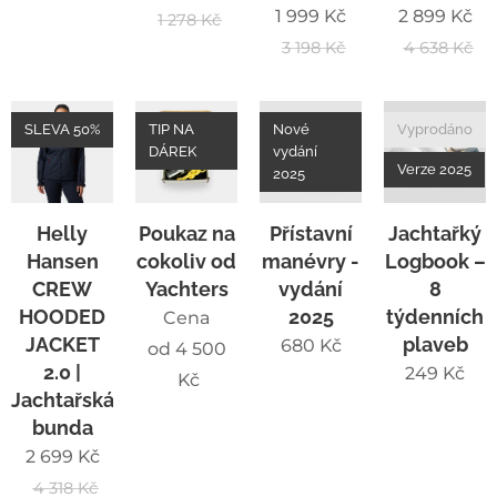
1 999
Kč
2 899
Kč
1 278
Kč
3 198
Kč
4 638
Kč
SLEVA 50%
TIP NA
Nové
Vyprodáno
DÁREK
vydání
Verze 2025
2025
Helly
Poukaz na
Přístavní
Jachtařký
Hansen
cokoliv od
manévry -
Logbook –
CREW
Yachters
vydání
8
HOODED
2025
týdenních
Cena
JACKET
plaveb
680
Kč
od
4 500
2.0 |
249
Kč
Kč
Jachtařská
bunda
2 699
Kč
4 318
Kč