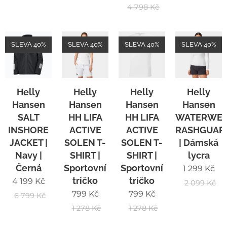
4 798
Kč
SLEVA 40%
SLEVA 40%
SLEVA 40%
SLEVA 40%
Helly
Helly
Helly
Helly
Hansen
Hansen
Hansen
Hansen
SALT
HH LIFA
HH LIFA
WATERWE
INSHORE
ACTIVE
ACTIVE
RASHGUAR
JACKET |
SOLEN T-
SOLEN T-
| Dámská
Navy |
SHIRT |
SHIRT |
lycra
Černá
Sportovní
Sportovní
1 299
Kč
tričko
tričko
4 199
Kč
2 099
Kč
799
Kč
799
Kč
6 799
Kč
1 278
Kč
1 278
Kč