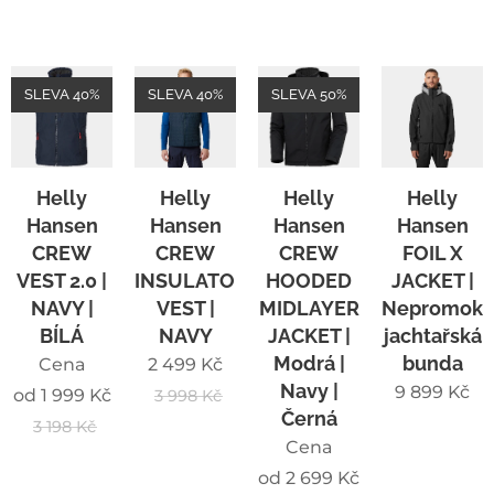
SLEVA 40%
SLEVA 40%
SLEVA 50%
Helly
Helly
Helly
Helly
Hansen
Hansen
Hansen
Hansen
CREW
CREW
CREW
FOIL X
VEST 2.0 |
INSULATOR
HOODED
JACKET |
NAVY |
VEST |
MIDLAYER
Nepromoka
BÍLÁ
NAVY
JACKET |
jachtařská
Modrá |
bunda
Cena
2 499
Kč
Navy |
9 899
Kč
od
1 999
Kč
3 998
Kč
Černá
3 198
Kč
Cena
od
2 699
Kč