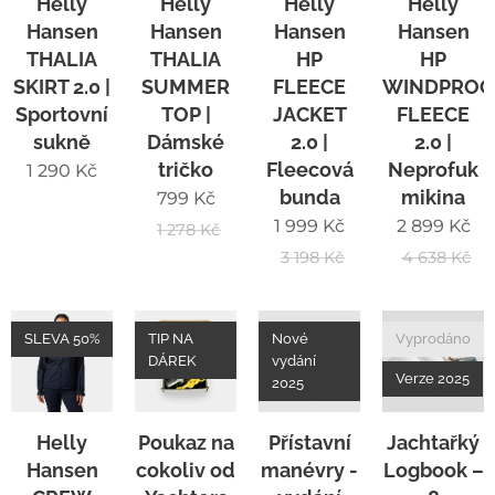
Helly
Helly
Helly
Helly
Hansen
Hansen
Hansen
Hansen
THALIA
THALIA
HP
HP
SKIRT 2.0 |
SUMMER
FLEECE
WINDPROO
Sportovní
TOP |
JACKET
FLEECE
sukně
Dámské
2.0 |
2.0 |
tričko
Fleecová
Neprofuk
1 290
Kč
bunda
mikina
799
Kč
1 999
Kč
2 899
Kč
1 278
Kč
3 198
Kč
4 638
Kč
SLEVA 50%
TIP NA
Nové
Vyprodáno
DÁREK
vydání
Verze 2025
2025
Helly
Poukaz na
Přístavní
Jachtařký
Hansen
cokoliv od
manévry -
Logbook –