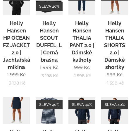
SLEVA 40%
Helly
Helly
Helly
Helly
Hansen
Hansen
Hansen
Hansen
HP OCEAN
SCOUT
THALIA
THALIA
FZ JACKET
DUFFEL, L
PANT 2.0 |
SHORTS
2.0 |
| Černá
Dámské
2.0 |
Jachtařská
brašna
kalhoty
Dámské
mikina
shortky
1 999
Kč
999
Kč
1 999
Kč
999
Kč
3 198
Kč
1 598
Kč
3 198
Kč
1 598
Kč
SLEVA 40%
SLEVA 40%
SLEVA 40%