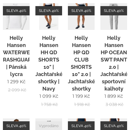
SLEVA 40%
SLEVA 40%
SLEVA 40%
SLEVA 40%
Helly
Helly
Helly
Helly
Hansen
Hansen
Hansen
Hansen
WATERWEAR
HH QD
HP QD
HP OCEAN
RASHGUARD
SHORTS
CLUB
SWT PANT
| Pánská
10" |
SHORTS
2.0 |
lycra
Jachtařské
10" 2.0 |
Jachtařské
shortky |
Jachtařské
sportovní
1 299
Kč
Navy
shortky
kalhoty
2 099
Kč
1 099
Kč
1 199
Kč
1 899
Kč
1 758
Kč
1 918
Kč
3 038
Kč
SLEVA 40%
Vyprodáno
SLEVA 40%
SLEVA 40%