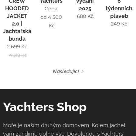
CREW
Yachters
vydání
8
HOODED
2025
týdenních
Cena
JACKET
plaveb
680
Kč
od
4 500
2.0 |
249
Kč
Kč
Jachtařská
bunda
2 699
Kč
4 318
Kč
Následující
Yachters Shop
Moře je naším druhým domovem. Kolem jachet
vám zařídíme úplně vše. Dovolenou s
Yachters