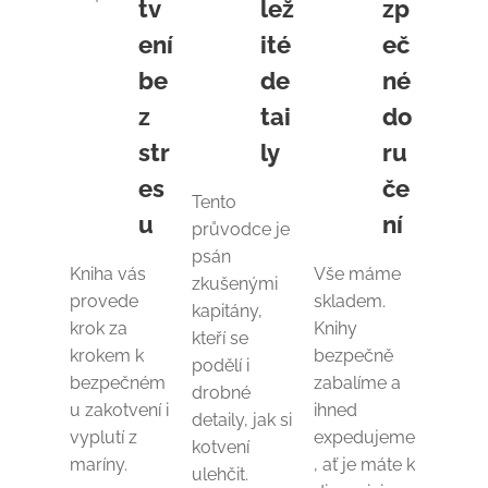
tv
lež
zp
ení
ité
eč
be
de
né
z
tai
do
str
ly
ru
es
če
Tento
u
ní
průvodce je
psán
Kniha vás
Vše máme
zkušenými
provede
skladem.
kapitány,
krok za
Knihy
kteří se
krokem k
bezpečně
podělí i
bezpečném
zabalíme a
drobné
u zakotvení i
ihned
detaily, jak si
vyplutí z
expedujeme
kotvení
maríny.
, ať je máte k
ulehčit.