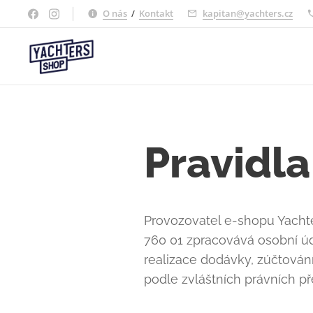
O nás
/
Kontakt
kapitan@yachters.cz
Pravidl
Provozovatel e-shopu Yachter
760 01 zpracovává osobní úd
realizace dodávky, zúčtová
podle zvláštních právních př