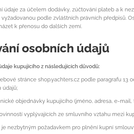
í údaje za účelem dodávky, zúčtování plateb a k n
 vyžadovanou podle zvláštních právních předpisů. 
ázet k přenosu do dalších zemí.
vání osobních údajů
daje kupujícího z následujících důvodů:
ebové stránce shop.yachters.cz podle paragrafu 13 ods
 údajů;
nické objednávky kupujícího (jméno, adresa, e-mail, t
povinností vyplývajících ze smluvního vztahu mezi ku
ů je nezbytným požadavkem pro plnění kupní smlouv