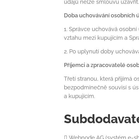
údajů nelze smlouvu uzavřít.
Doba uchovávání osobních 
1. Správce uchovává osobní 
vztahu mezi kupujícím a Spr
2. Po uplynutí doby uchováv
Příjemci a zpracovatelé oso
Třetí stranou, která přijímá
bezpodmínečně souvisí s ú
a kupujícím.
Subdodavatel
 Webnode AG (systém e-sh