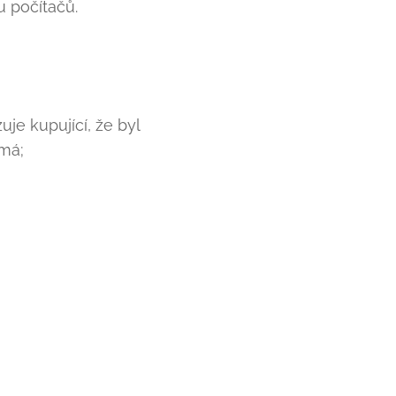
u počítačů.
je kupující, že byl
má;