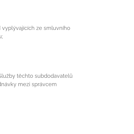
 vyplývajících ze smluvního
u;
. Služby těchto subdodavatelů
ednávky mezi správcem