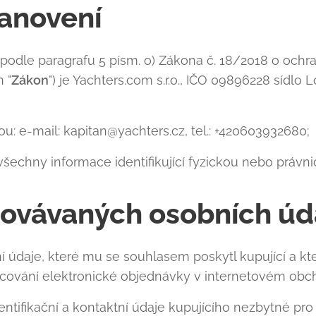
tanovení
podle paragrafu 5 písm. o) Zákona č. 18/2018 o ochr
 "
Zákon
") je Yachters.com s.r.o., IČO 09896228 sídlo L
ou: e-mail: kapitan@yachters.cz, tel.: +420603932680;
všechny informace identifikující fyzickou nebo právn
covávaných osobních úd
 údaje, které mu se souhlasem poskytl kupující a kte
cování elektronické objednávky v internetovém obch
entifikační a kontaktní údaje kupujícího nezbytné pr