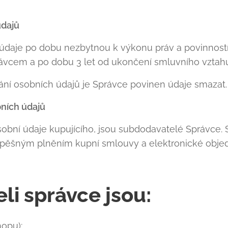
údajů
údaje po dobu nezbytnou k výkonu práv a povinností
ávcem a po dobu 3 let od ukončení smluvního vztah
ání osobních údajů je Správce povinen údaje smazat.
bních údajů
 osobní údaje kupujícího, jsou subdodavatelé Správce
spěšným plněním kupní smlouvy a elektronické obj
i správce jsou:
opu);