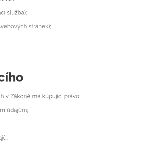
cí služba);
 webových stránek);
cího
 v Zákoně má kupující právo:
ím údajům;
;
jů;