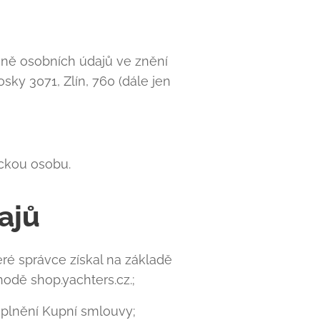
aně osobních údajů ve znění
osky 3071, Zlín, 760 (dále jen
ickou osobu.
ajů
ré správce získal na základě
odě shop.yachters.cz.;
o plnění Kupní smlouvy;