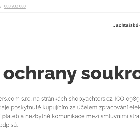
603 932 680
Jachtařské 
a ochrany soukr
s.com s.r.o. na stránkách shop.yachters.cz, IČO 09896
aje poskytnuté kupujícím za účelem zpracování elek
ní plateb a nezbytné komunikace mezi smluvními st
edpisů.