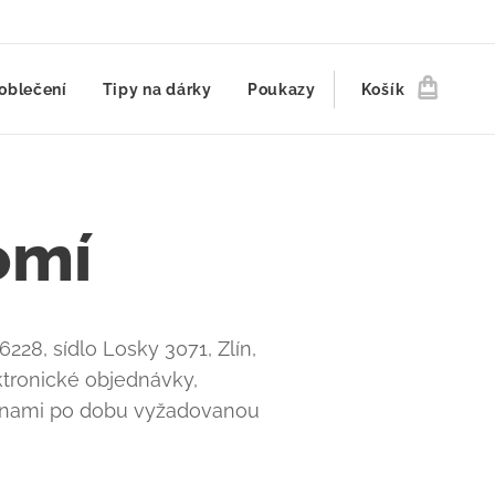
oblečení
Tipy na dárky
Poukazy
Košík
omí
228, sídlo Losky 3071, Zlín,
tronické objednávky,
ranami po dobu vyžadovanou