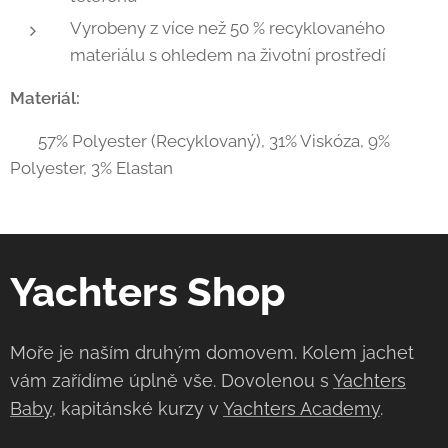
Vyrobeny z více než 50 % recyklovaného
materiálu s ohledem na životní prostředí
Materiál:
57% Polyester (Recyklovaný), 31% Viskóza, 9%
Polyester, 3% Elastan
Yachters Shop
Moře je naším druhým domovem. Kolem jachet
vám zařídíme úplně vše. Dovolenou s
Yachters
Baby
, kapitánské kurzy v
Yachters Academy
.