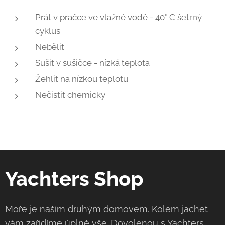
Prát v pračce ve vlažné vodě - 40° C šetrný
cyklus
Nebělit
Sušit v sušičce - nízká teplota
Žehlit na nízkou teplotu
Nečistit chemicky
Yachters Shop
Moře je naším druhým domovem. Kolem jachet
vám zařídíme úplně vše. Dovolenou s
Yachters