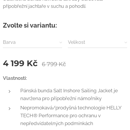
přípobřežní jachtaře v suchu a pohodlí.
Zvolte si variantu:
Barva
Velikost
4 199
Kč
6 799
Kč
Vlastnosti:
Pánská bunda Salt Inshore Sailing Jacket je
navržena pro přípobřežní námořníky
Nepromokavá/prodyšná technologie HELLY
TECH® Performance pro ochranu v
nepředvídatelných podmínkách