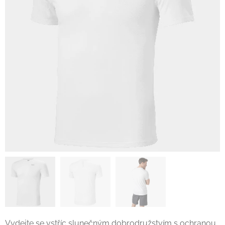
Vydejte se vstříc slunečným dobrodružstvím s ochranou