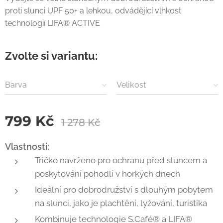
proti slunci UPF 50+ a lehkou, odvádějící vlhkost
technologií LIFA® ACTIVE
Zvolte si variantu:
Barva
Velikost
799
Kč
1 278
Kč
Vlastnosti:
Tričko navrženo pro ochranu před sluncem a
poskytování pohodlí v horkých dnech
Ideální pro dobrodružství s dlouhým pobytem
na slunci, jako je plachtění, lyžování, turistika
Kombinuje technologie S.Café® a LIFA®